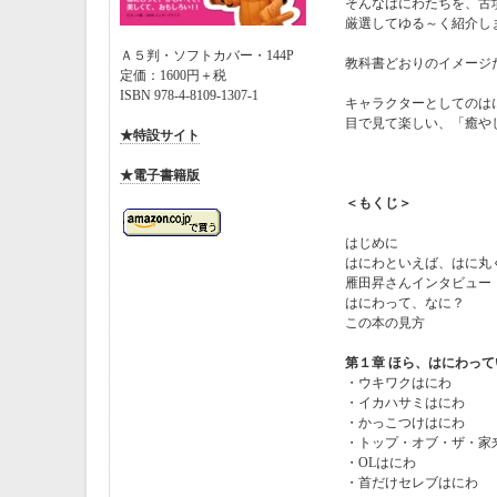
そんなはにわたちを、古
厳選してゆる～く紹介し
Ａ５判・ソフトカバー・144P
教科書どおりのイメージ
定価：1600円＋税
ISBN 978-4-8109-1307-1
キャラクターとしてのは
目で見て楽しい、「癒や
★特設サイト
★電子書籍版
＜もくじ＞
はじめに
はにわといえば、はに丸
雁田昇さんインタビュー
はにわって、なに？
この本の見方
第１章 ほら、はにわって
・ウキワクはにわ
・イカハサミはにわ
・かっこつけはにわ
・トップ・オブ・ザ・家
・OLはにわ
・首だけセレブはにわ