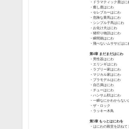
・ドラマティック鹿はに
・癒し鹿はにわ
・セレブカーはにわ
・危険な乗馬はにわ
・シンプル子馬はにわ
・お化け犬はにわ
・猪狩り物語はにわ
・瞬間鵜はにわ
・飛べないムササビはに
第4章 まだまだはにわ
・男性器はにわ
・エリンギはにわ
・ラブリー家はにわ
・マジカル家はにわ
・プラモデルはにわ
・自己満はにわ
・チューはにわ
・ハンサム靫はにわ
・一瞬なにかわからない
・ザ・ロック
・ラッキー木鳥
第5章 もっとはにわを
・はにわの殿堂を訪ねて 