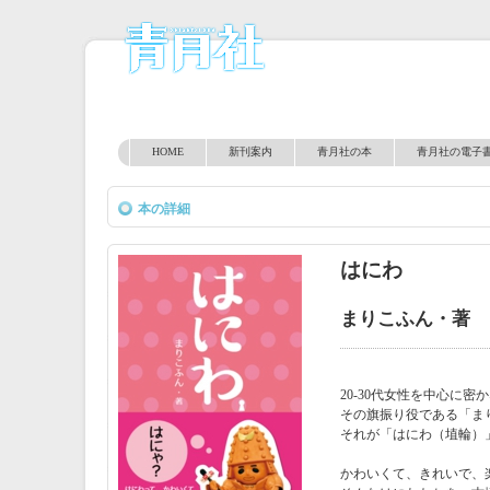
HOME
新刊案内
青月社の本
青月社の電子
本の詳細
はにわ
まりこふん・著
20-30代女性を中心に
その旗振り役である「ま
それが「はにわ（埴輪）
かわいくて、きれいで、