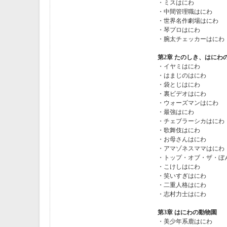
・ミスはにわ
・中間管理職はにわ
・世界名作劇場はにわ
・琴プロはにわ
・腕太チェッカーはにわ
第2章 たのしき、はにわ
・イヤミはにわ
・はまじのはにわ
・袋とじはにわ
・裏ビデオはにわ
・ウォーズマンはにわ
・最強はにわ
・チェブラーシカはにわ
・歌舞伎はにわ
・お母さんはにわ
・アマゾネスママはにわ
・トップ・オブ・ザ・ぼ
・こけしはにわ
・笑いすぎはにわ
・二重人格はにわ
・志村力士はにわ
第3章 はにわの動物園
・美少年系鹿はにわ