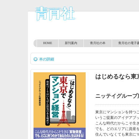
HOME
新刊案内
青月社の本
青月社の電子
本の詳細
はじめるなら東
ニッテイグループ
東京にマンションを持つ
いうご提案のアイデアブ
こんな時代だからこそ生
でも、どのエリアに資産
住んでいなくても東京にマ