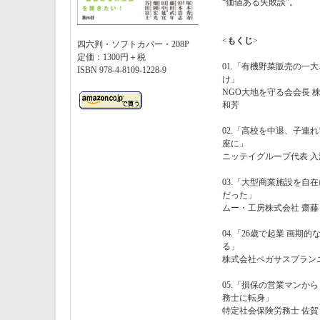
“価値ある失敗談”。
<
もくじ
>
四六判・ソフトカバー・208P
定価：1300円＋税
01.「有機野菜販売の一
ISBN 978-4-8109-1228-9
け」
NGO大地を守る会会長 
和芳
02.「高校を中退、子連
座に」
ニッテイグループ代表 入
03.「大型商業施設を自
だった」
ムー・工房株式会社 齋藤
04.「26歳で起業 画
る」
株式会社ペガサスプランニ
05.「損保の営業マンか
務士に転身」
特定社会保険労務士 佐賀