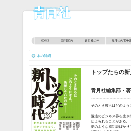
HOME
新刊案内
青月社の本
青月社の電子
本の詳細
トップたちの新
青月社編集部・著
そのとき彼らはどのよう
混迷のビジネス界を生き
伝えられることがある。
夢のような成功談ばかり