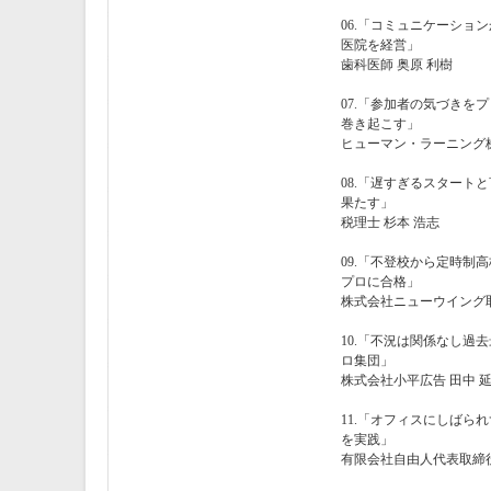
06.「コミュニケーショ
医院を経営」
歯科医師 奥原 利樹
07.「参加者の気づきを
巻き起こす」
ヒューマン・ラーニング株
08.「遅すぎるスタート
果たす」
税理士 杉本 浩志
09.「不登校から定時制
プロに合格」
株式会社ニューウイング取
10.「不況は関係なし過
ロ集団」
株式会社小平広告 田中 
11.「オフィスにしばら
を実践」
有限会社自由人代表取締役